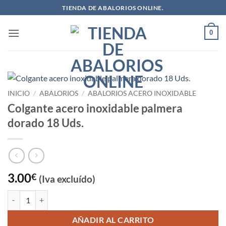
Saltar
TIENDA DE ABALORIOS ONLINE.
al
contenido
0
INICIO
/
ABALORIOS
/
ABALORIOS ACERO INOXIDABLE
Colgante acero inoxidable palmera
dorado 18 Uds.
3.00
€
(Iva excluído)
Colgante acero inoxidable palmera dorado 18 Uds. cantidad
AÑADIR AL CARRITO