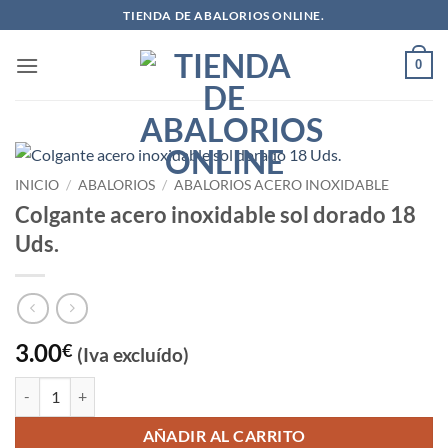
Saltar
TIENDA DE ABALORIOS ONLINE.
al
contenido
0
INICIO
/
ABALORIOS
/
ABALORIOS ACERO INOXIDABLE
Colgante acero inoxidable sol dorado 18
Uds.
3.00
€
(Iva excluído)
Colgante acero inoxidable sol dorado 18 Uds. cantidad
AÑADIR AL CARRITO