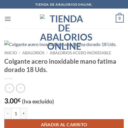
Saltar
TIENDA DE ABALORIOS ONLINE.
al
contenido
0
INICIO
/
ABALORIOS
/
ABALORIOS ACERO INOXIDABLE
Colgante acero inoxidable mano fatima
dorado 18 Uds.
3.00
€
(Iva excluído)
Colgante acero inoxidable mano fatima dorado 18 Uds. cantidad
AÑADIR AL CARRITO