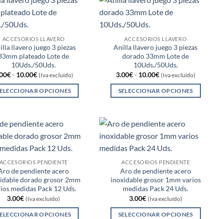
tiene
tiene
de
de
múltiples
múltiples
producto
producto
variantes.
variantes.
Las
Las
ACCESORIOS LLAVERO
ACCESORIOS LLAVERO
opciones
opciones
illa llavero juego 3 piezas
Anilla llavero juego 3 piezas
33mm plateado Lote de
dorado 33mm Lote de
se
se
10Uds./50Uds.
10Uds./50Uds.
pueden
pueden
Rango
Rango
.00
€
-
10.00
€
3.00
€
-
10.00
€
(Iva excluído)
(Iva excluído)
elegir
elegir
de
de
precios:
precios:
ELECCIONAR OPCIONES
SELECCIONAR OPCIONES
en
en
desde
desde
3.00€
3.00€
Este
Este
la
la
hasta
hasta
producto
producto
página
página
10.00€
10.00€
tiene
tiene
de
de
múltiples
múltiples
producto
producto
variantes.
variantes.
Las
Las
ACCESORIOS PENDIENTE
ACCESORIOS PENDIENTE
opciones
opciones
Aro de pendiente acero
Aro de pendiente acero
xidable dorado grosor 2mm
inoxidable grosor 1mm varios
se
se
rios medidas Pack 12 Uds.
medidas Pack 24 Uds.
pueden
pueden
3.00
€
3.00
€
(Iva excluído)
(Iva excluído)
elegir
elegir
ELECCIONAR OPCIONES
SELECCIONAR OPCIONES
en
en