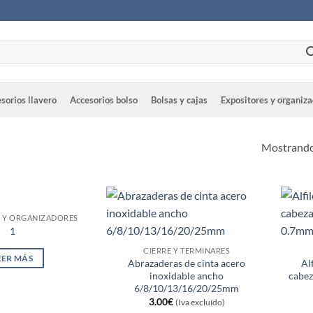
sorios llavero
Accesorios bolso
Bolsas y cajas
Expositores y organiz
Mostrando
S Y ORGANIZADORES
1
CIERRE Y TERMINARES
EER MÁS
Abrazaderas de cinta acero
Al
inoxidable ancho
cabez
6/8/10/13/16/20/25mm
3.00
€
(Iva excluído)