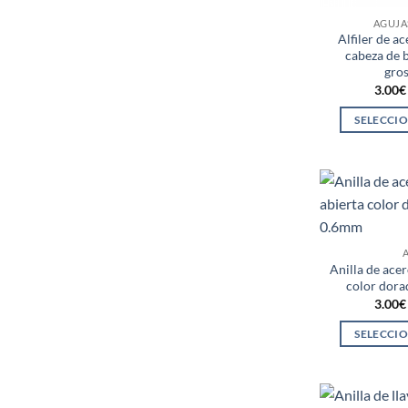
AGUJA
Alfiler de a
cabeza de 
gro
3.00
€
SELECCI
Anilla de acer
color dor
3.00
€
SELECCI