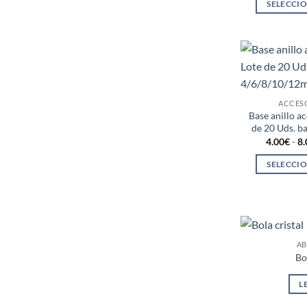
SELECCI
ACCES
Base anillo a
de 20 Uds. 
4.00
€
-
8.
SELECCI
AB
Bo
L