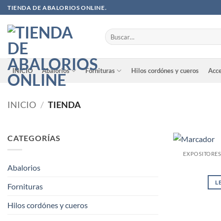
Saltar
TIENDA DE ABALORIOS ONLINE.
al
contenido
Buscar
por:
INICIO
Abalorios
Fornituras
Hilos cordónes y cueros
Acce
INICIO
/
TIENDA
CATEGORÍAS
EXPOSITORE
Abalorios
L
Fornituras
Hilos cordónes y cueros