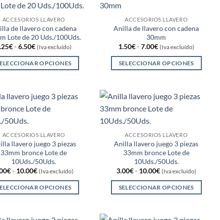
de
de
variantes.
variantes.
producto
producto
Las
Las
ACCESORIOS LLAVERO
ACCESORIOS LLAVERO
opciones
opciones
illa de llavero con cadena
Anilla de llavero con cadena
 Lote de 20 Uds./100Uds.
30mm
se
se
Rango
Rango
.25
€
-
6.50
€
1.50
€
-
7.00
€
(Iva excluído)
(Iva excluído)
pueden
pueden
de
de
precios:
precios:
elegir
elegir
ELECCIONAR OPCIONES
SELECCIONAR OPCIONES
desde
desde
en
en
2.25€
1.50€
Este
Este
hasta
hasta
la
la
producto
producto
6.50€
7.00€
página
página
tiene
tiene
de
de
múltiples
múltiples
producto
producto
variantes.
variantes.
Las
Las
ACCESORIOS LLAVERO
ACCESORIOS LLAVERO
opciones
opciones
illa llavero juego 3 piezas
Anilla llavero juego 3 piezas
33mm bronce Lote de
33mm bronce Lote de
se
se
10Uds./50Uds.
10Uds./50Uds.
pueden
pueden
Rango
Rango
.00
€
-
10.00
€
3.00
€
-
10.00
€
(Iva excluído)
(Iva excluído)
elegir
elegir
de
de
precios:
precios:
ELECCIONAR OPCIONES
SELECCIONAR OPCIONES
en
en
desde
desde
3.00€
3.00€
Este
Este
la
la
hasta
hasta
producto
producto
página
página
10.00€
10.00€