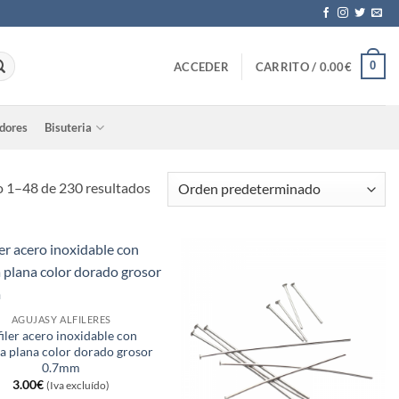
0
ACCEDER
CARRITO /
0.00
€
adores
Bisuteria
 1–48 de 230 resultados
AGUJASY ALFILERES
filer acero inoxidable con
a plana color dorado grosor
0.7mm
3.00
€
(Iva excluído)