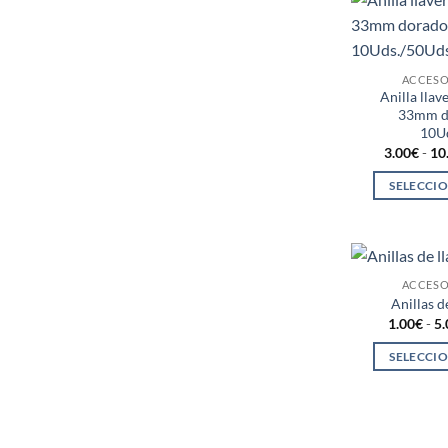
ACCESO
Anilla llav
33mm do
10U
3.00
€
-
10
SELECCI
ACCESO
Anillas 
1.00
€
-
5.
SELECCI