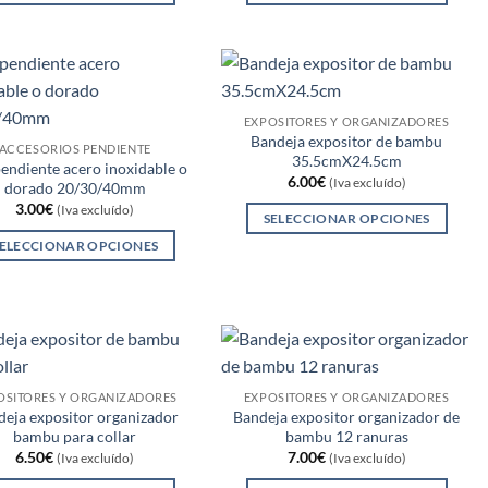
Este
Este
la
la
producto
producto
página
página
tiene
tiene
de
de
múltiples
múltiples
producto
producto
variantes.
variantes.
EXPOSITORES Y ORGANIZADORES
Bandeja expositor de bambu
Las
Las
ACCESORIOS PENDIENTE
35.5cmX24.5cm
opciones
opciones
endiente acero inoxidable o
6.00
€
(Iva excluído)
dorado 20/30/40mm
se
se
3.00
€
(Iva excluído)
pueden
pueden
SELECCIONAR OPCIONES
elegir
elegir
Este
ELECCIONAR OPCIONES
en
en
producto
Este
la
la
tiene
producto
página
página
múltiples
tiene
de
de
variantes.
múltiples
producto
producto
Las
variantes.
opciones
Las
OSITORES Y ORGANIZADORES
EXPOSITORES Y ORGANIZADORES
eja expositor organizador
Bandeja expositor organizador de
se
opciones
bambu para collar
bambu 12 ranuras
pueden
se
6.50
€
7.00
€
(Iva excluído)
(Iva excluído)
elegir
pueden