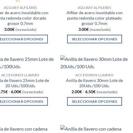
la
página
AGUJASY ALFILERES
AGUJASY ALFILERES
ler de acero inoxidable con
Alfiler de acero inoxidable con
de
nta redonda color dorado
punta redonda color plateado
producto
grosor 0.7mm
grosor 0.7mm
3.00
€
3.00
€
(Iva excluído)
(Iva excluído)
ELECCIONAR OPCIONES
SELECCIONAR OPCIONES
Este
Este
producto
producto
tiene
tiene
múltiples
múltiples
variantes.
variantes.
ACCESORIOS LLAVERO
ACCESORIOS LLAVERO
la de llavero 25mm Lote de
Anilla de llavero 30mm Lote de
Las
Las
20 Uds./100Uds.
20Uds./100 Uds.
opciones
opciones
Rango
Rango
.75
€
-
6.00
€
2.00
€
-
6.50
€
(Iva excluído)
(Iva excluído)
se
se
de
de
precios:
precios:
pueden
pueden
ELECCIONAR OPCIONES
SELECCIONAR OPCIONES
desde
desde
1.75€
2.00€
elegir
elegir
Este
Este
hasta
hasta
en
en
producto
producto
6.00€
6.50€
la
la
tiene
tiene
página
página
múltiples
múltiples