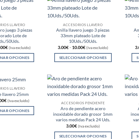
de
de
variantes.
variantes.
producto
producto
Las
Las
opciones
opciones
se
se
RIOS LLAVERO
ACCESORIOS LLAVERO
ero juego 3 piezas
Anilla llavero juego 3 piezas
An
pueden
pueden
rado Lote de
33mm plateado Lote de
elegir
elegir
ds./50Uds.
10Uds./50Uds.
en
en
Rango
Rango
.00
€
3.00
€
-
10.00
€
3
(Iva excluído)
(Iva excluído)
de
de
la
la
precios:
precios:
ONAR OPCIONES
SELECCIONAR OPCIONES
S
página
página
desde
desde
3.00€
3.00€
Este
Este
de
de
hasta
hasta
producto
producto
10.00€
10.00€
producto
producto
tiene
tiene
múltiples
múltiples
RIOS LLAVERO
variantes.
variantes.
de llavero 25mm
Rango
00
€
Las
Las
(Iva excluído)
ACCESORIOS PENDIENTE
de
opciones
opciones
Aro de pendiente acero
precios:
ONAR OPCIONES
desde
inoxidable dorado grosor 1mm
ino
se
se
1.00€
Este
varios medidas Pack 24 Uds.
va
hasta
pueden
pueden
producto
3.00
€
5.00€
(Iva excluído)
elegir
elegir
tiene
SELECCIONAR OPCIONES
S
en
en