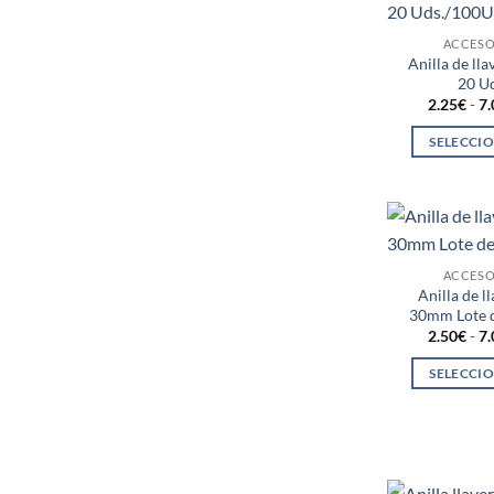
ACCESO
Anilla de ll
20 U
2.25
€
-
7.
SELECCI
ACCESO
Anilla de l
30mm Lote 
2.50
€
-
7.
SELECCI