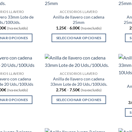
de
de
múltiples
múltiples
producto
producto
variantes.
variantes.
RIOS LLAVERO
ACCESORIOS LLAVERO
avero 33mm Lote de
Anilla de llavero con cadena
An
Las
Las
ds./100Uds.
25mm
25mm
opciones
opciones
Rango
Rango
00
€
1.25
€
-
6.00
€
2
(Iva excluído)
(Iva excluído)
se
se
de
de
precios:
precios:
pueden
pueden
ONAR OPCIONES
SELECCIONAR OPCIONES
S
desde
desde
2.25€
1.25€
elegir
elegir
Este
Este
hasta
hasta
en
en
producto
producto
7.00€
6.00€
la
la
tiene
tiene
página
página
múltiples
múltiples
de
de
variantes.
variantes.
RIOS LLAVERO
ACCESORIOS LLAVERO
producto
producto
lavero con cadena
Anilla de llavero con cadena
Las
Las
de 20 Uds./100Uds
33mm Lote de 20 Uds./100Uds.
opciones
opciones
An
Rango
Rango
00
€
2.75
€
-
7.50
€
(Iva excluído)
(Iva excluído)
se
se
de
de
precios:
precios:
pueden
pueden
ONAR OPCIONES
SELECCIONAR OPCIONES
desde
desde
3
2.50€
2.75€
elegir
elegir
Este
Este
hasta
hasta
S
en
en
producto
producto
7.00€
7.50€
la
la
tiene
tiene
página
página
múltiples
múltiples