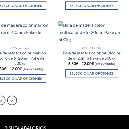
precios:
precios:
pueden
ELECCIONAR OPCIONES
SELECCIONAR OPCIONES
desde
desde
6.50€
6.50€
elegir
Este
Este
hasta
hasta
en
producto
producto
12.00€
12.00€
la
tiene
tiene
página
múltiples
múltiples
de
variantes.
variantes.
producto
Las
Las
ABALORIOS
ABALORIOS
opciones
opciones
a de madera color marrón
Bola de madera color multicolor
curo de 6 -20mm Pake de
de 6 -20mm Pake de 500kg
se
se
500kg
Rango
6.50
€
-
12.00
€
(Iva excluído)
pueden
pueden
de
Rango
.50
€
-
12.00
€
(Iva excluído)
precios:
elegir
elegir
de
SELECCIONAR OPCIONES
desde
precios:
ELECCIONAR OPCIONES
en
en
6.50€
Este
desde
hasta
6.50€
Este
la
la
producto
12.00€
hasta
producto
página
página
12.00€
tiene
tiene
de
de
5
múltiples
múltiples
producto
producto
variantes.
variantes.
Las
Las
opciones
opciones
se
BISUFA ABALORIOS