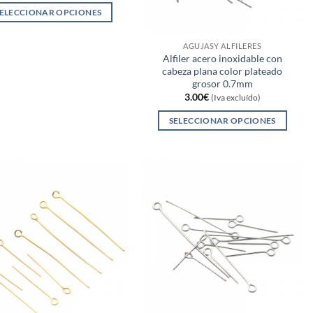
ELECCIONAR OPCIONES
Este
producto
AGUJASY ALFILERES
Alfiler acero inoxidable con
tiene
cabeza plana color plateado
múltiples
grosor 0.7mm
variantes.
3.00
€
(Iva excluído)
Las
SELECCIONAR OPCIONES
opciones
Este
se
producto
pueden
tiene
elegir
múltiples
en
variantes.
la
Las
página
opciones
de
se
producto
pueden
elegir
en