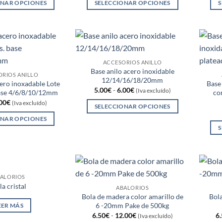
pueden
pueden
ONAR OPCIONES
SELECCIONAR OPCIONES
S
elegir
elegir
Este
Este
en
en
producto
producto
la
la
tiene
tiene
página
página
múltiples
múltiples
de
de
variantes.
variantes.
ACCESORIOS ANILLO
producto
producto
Base anilo acero inoxidable
Las
Las
ORIOS ANILLO
12/14/16/18/20mm
opciones
opciones
cero inoxadable Lote
Base
Rango
5.00
€
-
6.00
€
(Iva excluído)
base 4/6/8/10/12mm
co
se
se
de
Rango
00
€
precios:
(Iva excluído)
pueden
pueden
SELECCIONAR OPCIONES
de
desde
precios:
5.00€
elegir
elegir
Este
ONAR OPCIONES
desde
hasta
S
en
en
4.00€
producto
6.00€
Este
hasta
la
la
tiene
producto
8.00€
página
página
múltiples
tiene
de
de
variantes.
múltiples
producto
producto
Las
variantes.
ALORIOS
la cristal
opciones
Las
ABALORIOS
Bola de madera color amarillo de
Bola
se
opciones
6 -20mm Pake de 500kg
EER MÁS
pueden
se
Rango
6.50
€
-
12.00
€
6
(Iva excluído)
elegir
de