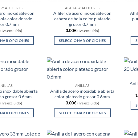
SY ALFILERES
AGUJASY ALFILERES
cero inoxidable con
Alfiler de acero inoxidable con
Alfi
bola color dorado
cabeza de bola color plateado
pu
sor 0.7mm
grosor 0.7mm
3.00
€
(Iva excluído)
(Iva excluído)
ONAR OPCIONES
SELECCIONAR OPCIONES
S
Este
Este
producto
producto
tiene
tiene
múltiples
múltiples
variantes.
variantes.
Anil
Las
Las
ANILLAS
ANILLAS
opciones
opciones
o inoxidable abierta
Anilla de acero inoxidable abierta
1
ado grosor 0.6mm
color plateado grosor 0.6mm
se
se
3.00
€
(Iva excluído)
(Iva excluído)
pueden
pueden
S
elegir
elegir
ONAR OPCIONES
SELECCIONAR OPCIONES
en
en
Este
Este
la
la
producto
producto
página
página
tiene
tiene