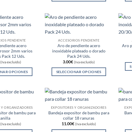
múltiples
Este
la
la
variantes.
producto
página
página
Las
tiene
de
de
opciones
múltiples
producto
producto
se
variantes.
pueden
Las
IOS PENDIENTE
ACCESORIOS PENDIENTE
elegir
opciones
endiente acero
Aro de pendiente acero
Aro p
en
grosor 2mm varios
inoxidable plateado o dorado
se
la
 Pack 12 Uds.
Pack 24 Uds.
pueden
página
3.00
€
(Iva excluído)
(Iva excluído)
elegir
S
de
ONAR OPCIONES
SELECCIONAR OPCIONES
en
producto
Este
Este
la
producto
producto
página
tiene
tiene
de
múltiples
múltiples
producto
variantes.
variantes.
S Y ORGANIZADORES
EXPOSITORES Y ORGANIZADORES
EXP
sitor de bambu para
Bandeja expositor de bambu para
Band
Las
Las
anilla
collar 18 ranuras
opciones
opciones
11.00
€
(Iva excluído)
(Iva excluído)
se
se