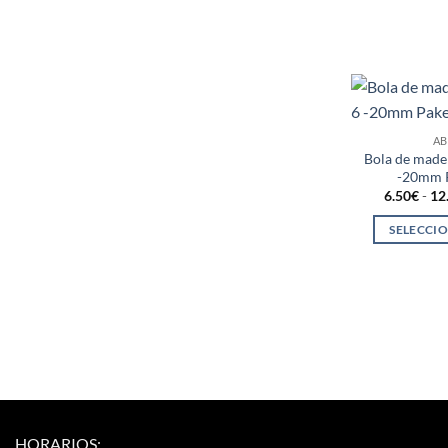
AB
Bola de made
-20mm P
6.50
€
-
12
SELECCI
HORARIOS: