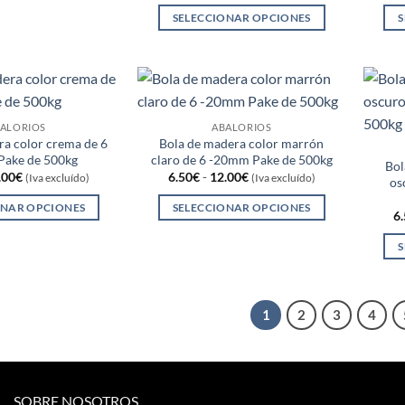
pueden
precios:
SELECCIONAR OPCIONES
S
en
elegir
desde
6.50€
Este
la
en
hasta
producto
página
12.00€
la
tiene
de
página
múltiples
producto
de
variantes.
producto
ALORIOS
ABALORIOS
ra color crema de 6
Bola de madera color marrón
Las
ake de 500kg
claro de 6 -20mm Pake de 500kg
opciones
Bol
Rango
Rango
.00
€
6.50
€
-
12.00
€
(Iva excluído)
(Iva excluído)
os
se
de
de
precios:
precios:
pueden
ONAR OPCIONES
SELECCIONAR OPCIONES
desde
desde
6
6.50€
6.50€
elegir
Este
Este
hasta
hasta
S
en
producto
producto
12.00€
12.00€
la
tiene
tiene
página
múltiples
múltiples
de
variantes.
variantes.
1
2
3
4
producto
Las
Las
opciones
opciones
se
se
pueden
pueden
SOBRE NOSOTROS