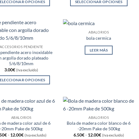
ELECCIONAR OPCIONES
SELECCIONAR OPCIONES
en
elegir
Este
Este
la
en
producto
producto
página
la
tiene
tiene
de
página
múltiples
múltiples
producto
de
ABALORIOS
variantes.
variantes.
bola cermica
producto
Las
Las
ACCESORIOS PENDIENTE
LEER MÁS
opciones
opciones
 pendiente acero inoxidable
n argolla dorado plateado
se
se
5/6/8/10mm
pueden
pueden
3.00
€
(Iva excluído)
elegir
elegir
ELECCIONAR OPCIONES
en
en
Este
la
la
producto
página
página
tiene
de
de
múltiples
producto
producto
variantes.
ABALORIOS
ABALORIOS
 de madera color azul de 6
Bola de madera color blanco de 6
Las
-20mm Pake de 500kg
-20mm Pake de 500kg
opciones
Rango
Rango
.50
€
-
12.00
€
6.50
€
-
12.00
€
(Iva excluído)
(Iva excluído)
se
de
de