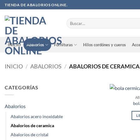
Saltar
TIENDA DE ABALORIOS ONLINE.
al
contenido
Buscar
por:
INICIO
Abalorios
Fornituras
Hilos cordónes y cueros
Acce
INICIO
/
ABALORIOS
/
ABALORIOS DE CERAMICA
CATEGORÍAS
AB
bol
Abalorios
L
Abalorios acero inoxidable
Abalorios de ceramica
Abalorios de cristal