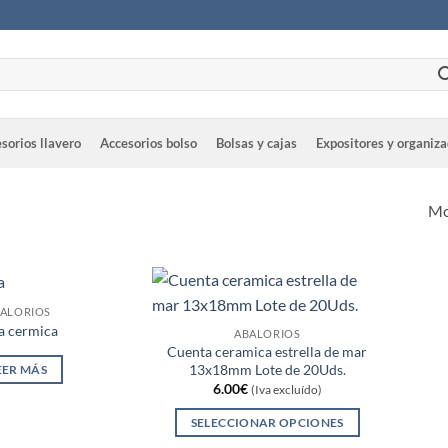
sorios llavero
Accesorios bolso
Bolsas y cajas
Expositores y organiz
Mo
ALORIOS
a cermica
ABALORIOS
Cuenta ceramica estrella de mar
13x18mm Lote de 20Uds.
EER MÁS
6.00
€
(Iva excluído)
SELECCIONAR OPCIONES
Este