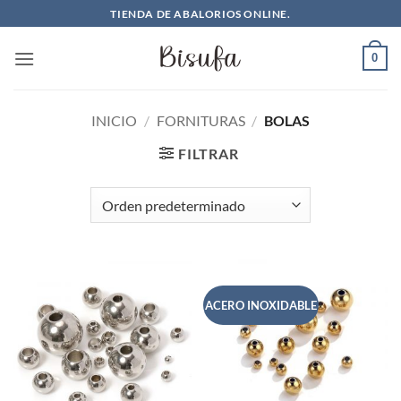
Saltar
TIENDA DE ABALORIOS ONLINE.
al
contenido
0
INICIO
/
FORNITURAS
/
BOLAS
FILTRAR
ACERO INOXIDABLE