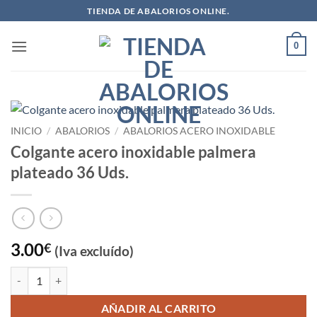
Saltar
TIENDA DE ABALORIOS ONLINE.
al
contenido
0
INICIO
/
ABALORIOS
/
ABALORIOS ACERO INOXIDABLE
Colgante acero inoxidable palmera
plateado 36 Uds.
3.00
€
(Iva excluído)
Colgante acero inoxidable palmera plateado 36 Uds. cantidad
AÑADIR AL CARRITO