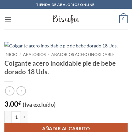
Saltar
TIENDA DE ABALORIOS ONLINE.
al
contenido
0
INICIO
/
ABALORIOS
/
ABALORIOS ACERO INOXIDABLE
Colgante acero inoxidable pie de bebe
dorado 18 Uds.
3.00
€
(Iva excluído)
Colgante acero inoxidable pie de bebe dorado 18 Uds. cantidad
AÑADIR AL CARRITO