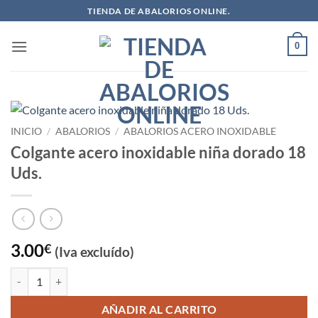
Saltar
TIENDA DE ABALORIOS ONLINE.
al
contenido
0
INICIO
/
ABALORIOS
/
ABALORIOS ACERO INOXIDABLE
Colgante acero inoxidable niña dorado 18
Uds.
3.00
€
(Iva excluído)
Colgante acero inoxidable niña dorado 18 Uds. cantidad
AÑADIR AL CARRITO