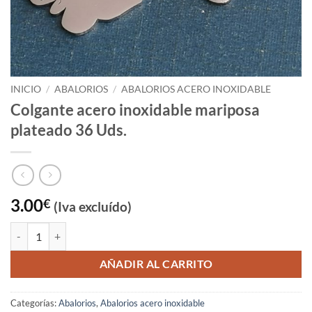
INICIO
/
ABALORIOS
/
ABALORIOS ACERO INOXIDABLE
Colgante acero inoxidable mariposa
plateado 36 Uds.
3.00
€
(Iva excluído)
Colgante acero inoxidable mariposa plateado 36 Uds. cantidad
AÑADIR AL CARRITO
Categorías:
Abalorios
,
Abalorios acero inoxidable