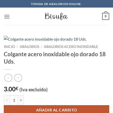
Saltar
TIENDA DE ABALORIOS ONLINE.
al
contenido
0
INICIO
/
ABALORIOS
/
ABALORIOS ACERO INOXIDABLE
Colgante acero inoxidable ojo dorado 18
Uds.
3.00
€
(Iva excluído)
Colgante acero inoxidable ojo dorado 18 Uds. cantidad
AÑADIR AL CARRITO