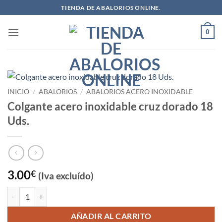
Saltar
TIENDA DE ABALORIOS ONLINE.
al
contenido
0
INICIO
/
ABALORIOS
/
ABALORIOS ACERO INOXIDABLE
Colgante acero inoxidable cruz dorado 18
Uds.
3.00
€
(Iva excluído)
Colgante acero inoxidable cruz dorado 18 Uds. cantidad
AÑADIR AL CARRITO