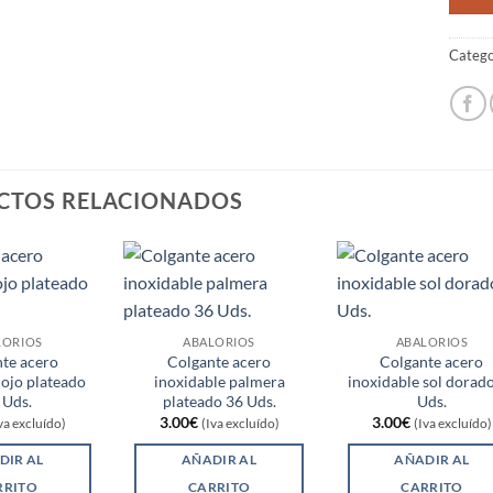
Catego
CTOS RELACIONADOS
LORIOS
ABALORIOS
ABALORIOS
te acero
Colgante acero
Colgante acero
 ojo plateado
inoxidable palmera
inoxidable sol dorad
 Uds.
plateado 36 Uds.
Uds.
3.00
€
3.00
€
va excluído)
(Iva excluído)
(Iva excluído)
DIR AL
AÑADIR AL
AÑADIR AL
RRITO
CARRITO
CARRITO