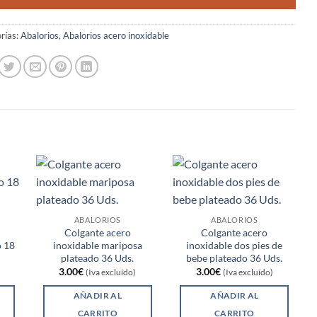
rías:
Abalorios
,
Abalorios acero inoxidable
ABALORIOS
ABALORIOS
Colgante acero
Colgante acero
o 18
inoxidable mariposa
inoxidable dos pies de
plateado 36 Uds.
bebe plateado 36 Uds.
3.00
€
3.00
€
(Iva excluído)
(Iva excluído)
AÑADIR AL
AÑADIR AL
CARRITO
CARRITO