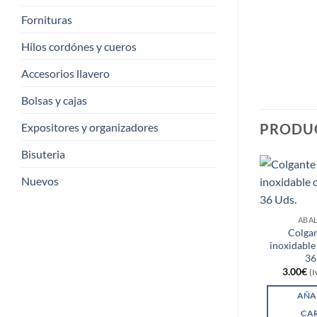
Fornituras
Hilos cordónes y cueros
Accesorios llavero
Bolsas y cajas
PRODU
Expositores y organizadores
Bisuteria
Nuevos
ABA
Colgan
inoxidable
36
3.00
€
(I
AÑA
CA