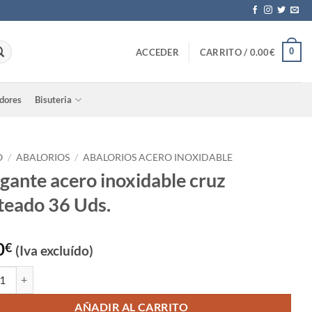
0
ACCEDER
CARRITO /
0.00
€
adores
Bisuteria
O
/
ABALORIOS
/
ABALORIOS ACERO INOXIDABLE
gante acero inoxidable cruz
teado 36 Uds.
0
€
(Iva excluído)
te acero inoxidable cruz plateado 36 Uds. cantidad
AÑADIR AL CARRITO