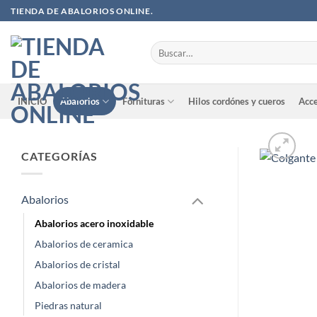
Saltar
TIENDA DE ABALORIOS ONLINE.
al
contenido
Buscar
por:
INICIO
Abalorios
Fornituras
Hilos cordónes y cueros
Acce
CATEGORÍAS
Abalorios
Abalorios acero inoxidable
Abalorios de ceramica
Abalorios de cristal
Abalorios de madera
Piedras natural