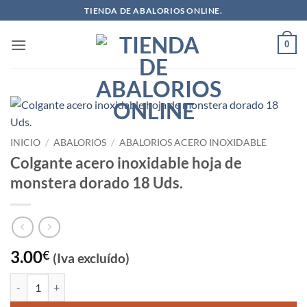
Saltar
TIENDA DE ABALORIOS ONLINE.
al
contenido
0
INICIO
/
ABALORIOS
/
ABALORIOS ACERO INOXIDABLE
Colgante acero inoxidable hoja de
monstera dorado 18 Uds.
3.00
€
(Iva excluído)
Colgante acero inoxidable hoja de monstera dorado 18 Uds. cantidad