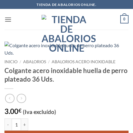
Saltar
TIENDA DE ABALORIOS ONLINE.
al
contenido
0
INICIO
/
ABALORIOS
/
ABALORIOS ACERO INOXIDABLE
Colgante acero inoxidable huella de perro
plateado 36 Uds.
3.00
€
(Iva excluído)
Colgante acero inoxidable huella de perro plateado 36 Uds. cantidad