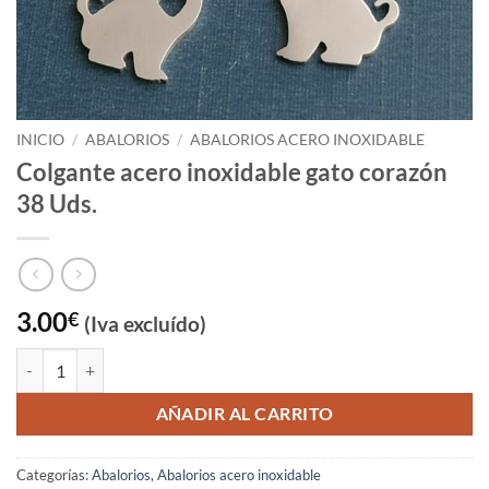
INICIO
/
ABALORIOS
/
ABALORIOS ACERO INOXIDABLE
Colgante acero inoxidable gato corazón
38 Uds.
3.00
€
(Iva excluído)
Colgante acero inoxidable gato corazón 38 Uds. cantidad
AÑADIR AL CARRITO
Categorías:
Abalorios
,
Abalorios acero inoxidable