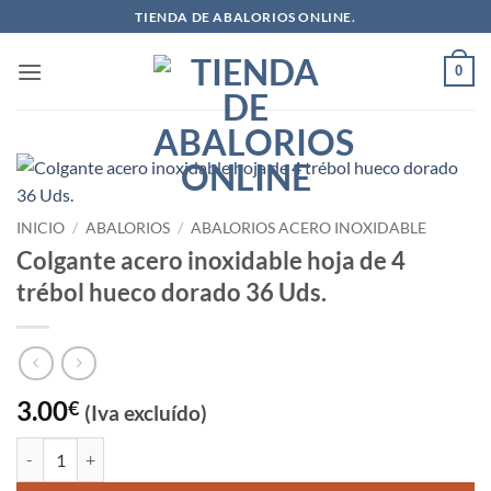
Saltar
TIENDA DE ABALORIOS ONLINE.
al
contenido
0
INICIO
/
ABALORIOS
/
ABALORIOS ACERO INOXIDABLE
Colgante acero inoxidable hoja de 4
trébol hueco dorado 36 Uds.
3.00
€
(Iva excluído)
Colgante acero inoxidable hoja de 4 trébol hueco dorado 36 Uds. cant