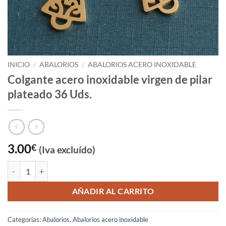
INICIO
/
ABALORIOS
/
ABALORIOS ACERO INOXIDABLE
Colgante acero inoxidable virgen de pilar
plateado 36 Uds.
3.00
€
(Iva excluído)
Colgante acero inoxidable virgen de pilar plateado 36 Uds. cantidad
AÑADIR AL CARRITO
Categorías:
Abalorios
,
Abalorios acero inoxidable