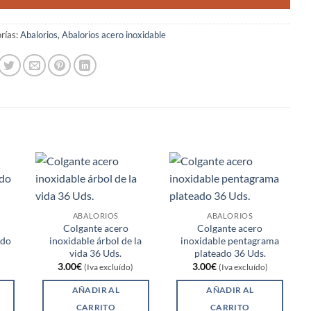
rías:
Abalorios
,
Abalorios acero inoxidable
ABALORIOS
ABALORIOS
Colgante acero
Colgante acero
ado
inoxidable árbol de la
inoxidable pentagrama
vida 36 Uds.
plateado 36 Uds.
3.00
€
3.00
€
(Iva excluído)
(Iva excluído)
AÑADIR AL
AÑADIR AL
CARRITO
CARRITO