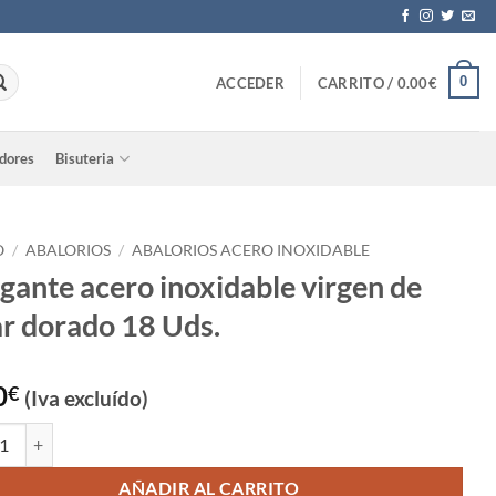
0
ACCEDER
CARRITO /
0.00
€
adores
Bisuteria
O
/
ABALORIOS
/
ABALORIOS ACERO INOXIDABLE
gante acero inoxidable virgen de
ar dorado 18 Uds.
0
€
(Iva excluído)
te acero inoxidable virgen de pilar dorado 18 Uds. cantidad
AÑADIR AL CARRITO