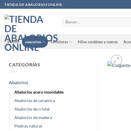
Saltar
TIENDA DE ABALORIOS ONLINE.
al
contenido
Buscar
por:
INICIO
Abalorios
Fornituras
Hilos cordónes y cueros
Acce
CATEGORÍAS
Abalorios
Abalorios acero inoxidable
Abalorios de ceramica
Abalorios de cristal
Abalorios de madera
Piedras natural