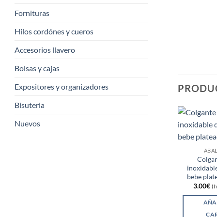
Fornituras
Hilos cordónes y cueros
Accesorios llavero
Bolsas y cajas
Expositores y organizadores
PRODU
Bisuteria
Nuevos
ABA
Colgan
inoxidable
bebe plat
3.00
€
(I
AÑA
CA