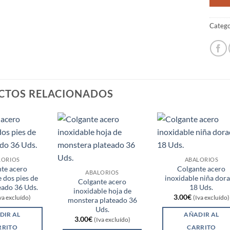
Catego
CTOS RELACIONADOS
LORIOS
ABALORIOS
te acero
Colgante acero
ABALORIOS
 dos pies de
inoxidable niña dor
Colgante acero
eado 36 Uds.
18 Uds.
inoxidable hoja de
3.00
€
va excluído)
(Iva excluído)
monstera plateado 36
Uds.
DIR AL
AÑADIR AL
3.00
€
(Iva excluído)
RRITO
CARRITO