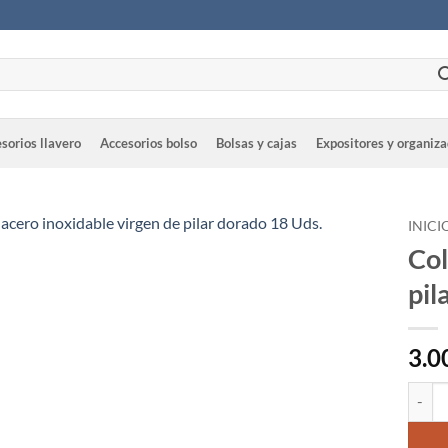
sorios llavero
Accesorios bolso
Bolsas y cajas
Expositores y organiz
INICI
Col
pil
3.0
Colgan