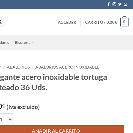
0
ACCEDER
CARRITO /
0.00
€
adores
Bisuteria
O
/
ABALORIOS
/
ABALORIOS ACERO INOXIDABLE
gante acero inoxidable tortuga
teado 36 Uds.
0
€
(Iva excluído)
te acero inoxidable tortuga plateado 36 Uds. cantidad
AÑADIR AL CARRITO