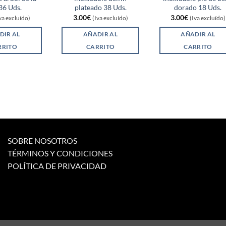
36 Uds.
plateado 38 Uds.
dorado 18 Uds.
3.00
€
3.00
€
va excluído)
(Iva excluído)
(Iva excluído)
DIR AL
AÑADIR AL
AÑADIR AL
RRITO
CARRITO
CARRITO
SOBRE NOSOTROS
TÉRMINOS Y CONDICIONES
POLÍTICA DE PRIVACIDAD