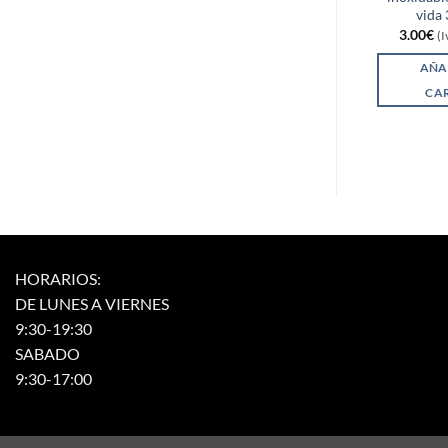
vida 
3.00
€
(I
AÑA
CA
HORARIOS:
DE LUNES A VIERNES
9:30-19:30
SABADO
9:30-17:00