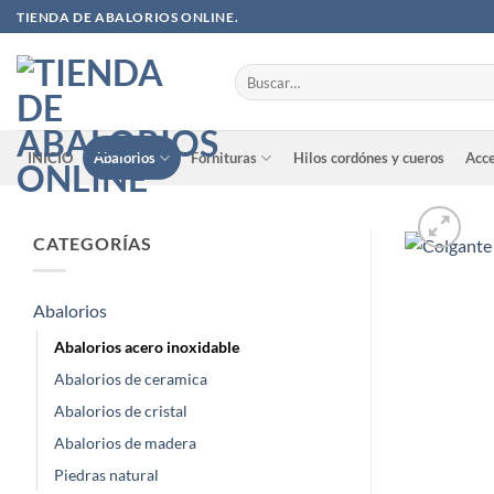
Saltar
TIENDA DE ABALORIOS ONLINE.
al
contenido
Buscar
por:
INICIO
Abalorios
Fornituras
Hilos cordónes y cueros
Acce
CATEGORÍAS
Abalorios
Abalorios acero inoxidable
Abalorios de ceramica
Abalorios de cristal
Abalorios de madera
Piedras natural