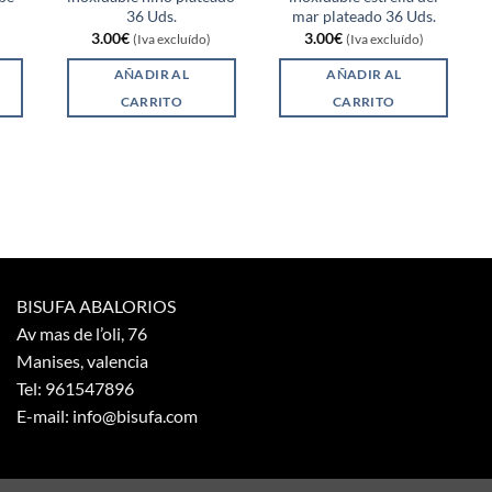
36 Uds.
mar plateado 36 Uds.
3.00
€
3.00
€
(Iva excluído)
(Iva excluído)
AÑADIR AL
AÑADIR AL
CARRITO
CARRITO
BISUFA ABALORIOS
Av mas de l’oli, 76
Manises, valencia
Tel: 961547896
E-mail: info@bisufa.com