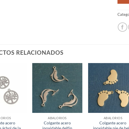
Catego
CTOS RELACIONADOS
LORIOS
ABALORIOS
ABALORIOS
te acero
Colgante acero
Colgante acero
 árbol de la
inoxidable delfín
inoxidable pie de b