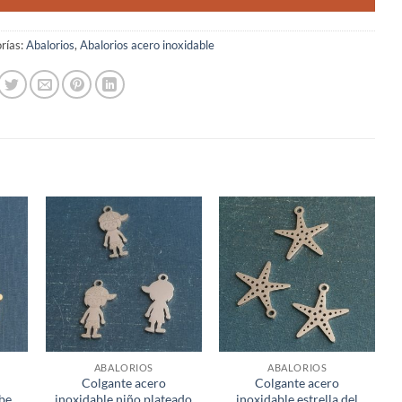
rías:
Abalorios
,
Abalorios acero inoxidable
ABALORIOS
ABALORIOS
Colgante acero
Colgante acero
ebe
inoxidable niño plateado
inoxidable estrella del