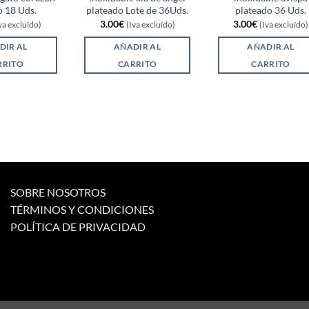
 18 Uds.
plateado Lote de 36Uds.
plateado 36 Uds.
3.00
€
3.00
€
va excluído)
(Iva excluído)
(Iva excluído)
DIR AL
AÑADIR AL
AÑADIR AL
RRITO
CARRITO
CARRITO
SOBRE NOSOTROS
TÉRMINOS Y CONDICIONES
POLÍTICA DE PRIVACIDAD