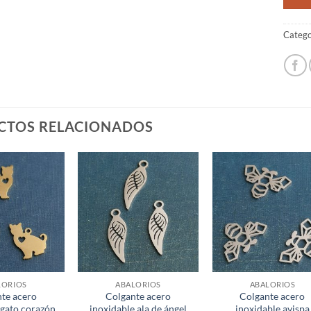
Catego
CTOS RELACIONADOS
LORIOS
ABALORIOS
ABALORIOS
te acero
Colgante acero
Colgante acero
 gato corazón
inoxidable ala de ángel
inoxidable avispa