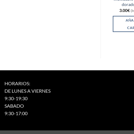
dorado
3.00
€
(I
AÑA
CA
HORARIOS:
DE LUNES A VIERNES
9:30-19:30
SABADO
9:30-17:00