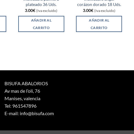
plateado 36 Uds.
corázon dorado 18 Uds.
3.00
€
3.00
€
(Iva excluído)
(Iva excluído)
AÑADIR AL
AÑADIR AL
CARRITO
CARRITO
BISUFA ABALORIOS
Av mas de l’oli, 76
Manises, valencia
Tel: 961547896
E-mail: info@bisufa.com