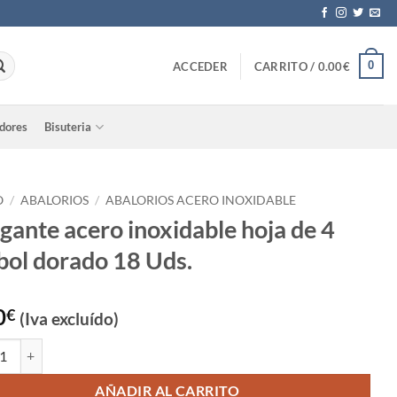
0
ACCEDER
CARRITO /
0.00
€
adores
Bisuteria
O
/
ABALORIOS
/
ABALORIOS ACERO INOXIDABLE
gante acero inoxidable hoja de 4
bol dorado 18 Uds.
0
€
(Iva excluído)
te acero inoxidable hoja de 4 trébol dorado 18 Uds. cantidad
AÑADIR AL CARRITO