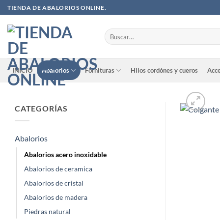
Saltar
TIENDA DE ABALORIOS ONLINE.
al
contenido
Buscar
por:
INICIO
Abalorios
Fornituras
Hilos cordónes y cueros
Acce
CATEGORÍAS
Abalorios
Abalorios acero inoxidable
Abalorios de ceramica
Abalorios de cristal
Abalorios de madera
Piedras natural