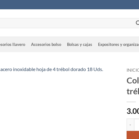
sorios llavero
Accesorios bolso
Bolsas y cajas
Expositores y organiz
INICI
Col
tré
3.0
Colgan