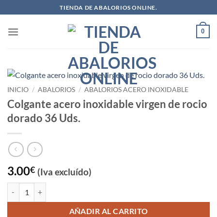
Saltar
TIENDA DE ABALORIOS ONLINE.
al
contenido
0
INICIO
/
ABALORIOS
/
ABALORIOS ACERO INOXIDABLE
Colgante acero inoxidable virgen de rocio
dorado 36 Uds.
3.00
€
(Iva excluído)
Colgante acero inoxidable virgen de rocio dorado 36 Uds. cantidad
AÑADIR AL CARRITO