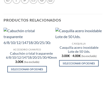
PRODUCTOS RELACIONADOS
CASQUILLA
Casquilla acero inoxidable
ACCESORIO CAMAFEO
Lote de 50 Uds.
Cabuchón cristal trasparente
Rango
3.00
€
-
4.00
€
(Iva excluído)
6/8/10/12/14718/20/25/30/40mm
de
3.00
€
precios:
(Iva excluído)
SELECCIONAR OPCIONES
desde
3.00€
Este
SELECCIONAR OPCIONES
hasta
producto
4.00€
Este
tiene
producto
múltiples
tiene
variantes.
múltiples
Las
variantes.
opciones
Las
se
opciones