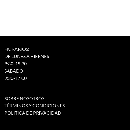
pueden
se
elegir
pueden
en
elegir
la
en
página
la
de
página
producto
de
producto
HORARIOS:
DE LUNES A VIERNES
9:30-19:30
SABADO
9:30-17:00
SOBRE NOSOTROS
TÉRMINOS Y CONDICIONES
POLÍTICA DE PRIVACIDAD