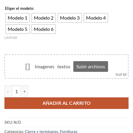
Eliger el modelo:
Modelo 1
Modelo 2
Modelo 3
Modelo 4
Modelo 5
Modelo 6
LIMPIAR
Imagenes
textos
Subir archivos
0
of 10
Mosquetón de acero inoxidable dorado cantidad
AÑADIR AL CARRITO
SKU:
N/D
Categorías:
Cierre y terminares
,
Fornituras