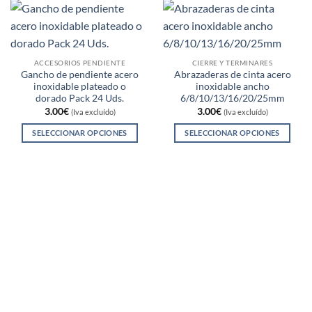
ACCESORIOS PENDIENTE
CIERRE Y TERMINARES
Gancho de pendiente acero
Abrazaderas de cinta acero
inoxidable plateado o
inoxidable ancho
dorado Pack 24 Uds.
6/8/10/13/16/20/25mm
3.00
€
3.00
€
(Iva excluído)
(Iva excluído)
SELECCIONAR OPCIONES
SELECCIONAR OPCIONES
Este
Este
producto
producto
tiene
tiene
múltiples
múltiples
variantes.
variantes.
Las
Las
opciones
opciones
se
se
pueden
pueden
elegir
elegir
en
en
la
la