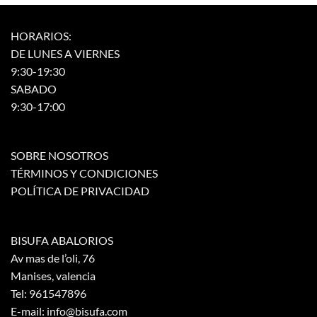
página
página
de
de
HORARIOS:
producto
producto
DE LUNES A VIERNES
9:30-19:30
SABADO
9:30-17:00
SOBRE NOSOTROS
TÉRMINOS Y CONDICIONES
POLÍTICA DE PRIVACIDAD
BISUFA ABALORIOS
Av mas de l’oli, 76
Manises, valencia
Tel: 961547896
E-mail: info@bisufa.com