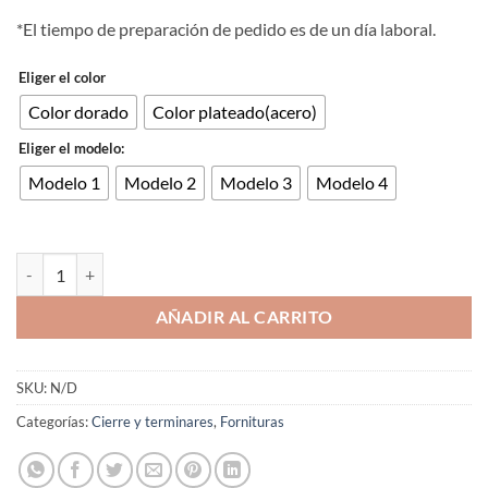
*El tiempo de preparación de pedido es de un día laboral.
Eliger el color
Color dorado
Color plateado(acero)
Eliger el modelo:
Modelo 1
Modelo 2
Modelo 3
Modelo 4
Cubo redondo de terminal acero inoxidable interior 2/3/4/5mm 20 Ud
AÑADIR AL CARRITO
SKU:
N/D
Categorías:
Cierre y terminares
,
Fornituras