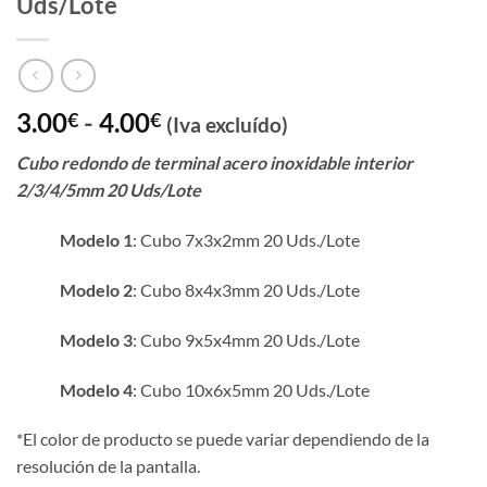
Uds/Lote
Rango
3.00
-
4.00
€
€
(Iva excluído)
de
Cubo redondo de terminal acero inoxidable interior
precios:
2/3/4/5mm 20 Uds/Lote
desde
3.00€
Modelo 1
: Cubo 7x3x2mm 20 Uds./Lote
hasta
4.00€
Modelo 2
: Cubo 8x4x3mm 20 Uds./Lote
Modelo 3
: Cubo 9x5x4mm 20 Uds./Lote
Modelo 4
: Cubo 10x6x5mm 20 Uds./Lote
*El color de producto se puede variar dependiendo de la
resolución de la pantalla.