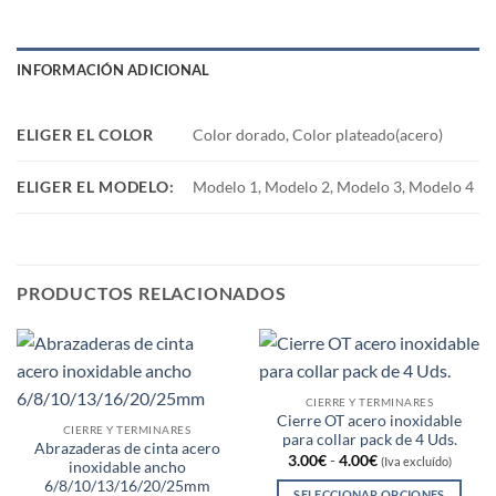
INFORMACIÓN ADICIONAL
ELIGER EL COLOR
Color dorado, Color plateado(acero)
ELIGER EL MODELO:
Modelo 1, Modelo 2, Modelo 3, Modelo 4
PRODUCTOS RELACIONADOS
CIERRE Y TERMINARES
Cierre OT acero inoxidable
CIERRE Y TERMINARES
para collar pack de 4 Uds.
Abrazaderas de cinta acero
Rango
3.00
€
-
4.00
€
(Iva excluído)
inoxidable ancho
de
6/8/10/13/16/20/25mm
precios:
SELECCIONAR OPCIONES