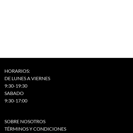
múltiples
múltiples
variantes.
variantes.
Las
Las
opciones
opciones
se
se
pueden
pueden
elegir
elegir
en
en
la
la
página
página
de
de
HORARIOS:
producto
producto
DE LUNES A VIERNES
9:30-19:30
SABADO
9:30-17:00
SOBRE NOSOTROS
TÉRMINOS Y CONDICIONES