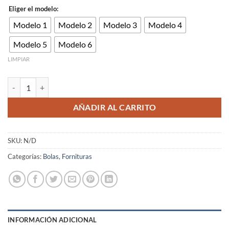
Eliger el modelo:
Modelo 1
Modelo 2
Modelo 3
Modelo 4
Modelo 5
Modelo 6
LIMPIAR
Bola redonda acero inoxidable dorado 3/4/5/6/8/10mm cantidad
AÑADIR AL CARRITO
SKU:
N/D
Categorías:
Bolas
,
Fornituras
INFORMACIÓN ADICIONAL