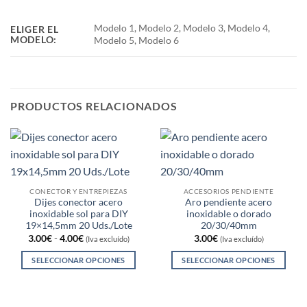
Modelo 1, Modelo 2, Modelo 3, Modelo 4,
ELIGER EL
MODELO:
Modelo 5, Modelo 6
PRODUCTOS RELACIONADOS
CONECTOR Y ENTREPIEZAS
ACCESORIOS PENDIENTE
Dijes conector acero
Aro pendiente acero
inoxidable sol para DIY
inoxidable o dorado
19×14,5mm 20 Uds./Lote
20/30/40mm
Rango
3.00
€
-
4.00
€
3.00
€
(Iva excluído)
(Iva excluído)
de
precios:
SELECCIONAR OPCIONES
SELECCIONAR OPCIONES
desde
3.00€
Este
Este
hasta
producto
producto
4.00€
tiene
tiene