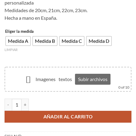
personalizada
Medidades de 20cm, 21cm, 22cm, 23cm.
Hecha a mano en España.
Eliger la medida
Medida A
Medida B
Medida C
Medida D
LIMPIAR
Imagenes
textos
Subir archivos
0
of 10
Pulsera cuero pañuelo fallero personalizada cantidad
AÑADIR AL CARRITO