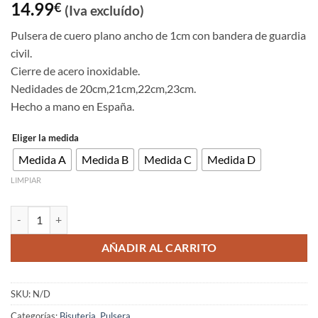
14.99
€
(Iva excluído)
Pulsera de cuero plano ancho de 1cm con bandera de guardia
civil.
Cierre de acero inoxidable.
Nedidades de 20cm,21cm,22cm,23cm.
Hecho a mano en España.
Eliger la medida
Medida A
Medida B
Medida C
Medida D
LIMPIAR
Pulsera cuero bandera gurdia civil cantidad
AÑADIR AL CARRITO
SKU:
N/D
Categorías:
Bisuteria
,
Pulsera