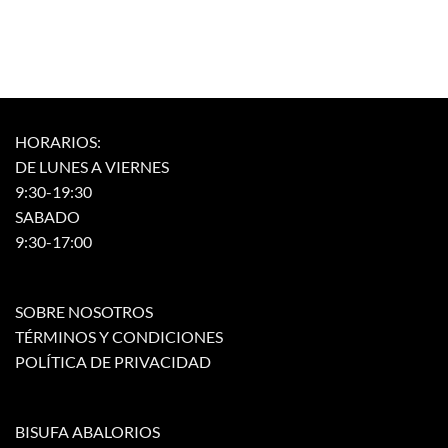
pueden
en
elegir
la
en
página
la
de
página
producto
de
HORARIOS:
producto
DE LUNES A VIERNES
9:30-19:30
SABADO
9:30-17:00
SOBRE NOSOTROS
TÉRMINOS Y CONDICIONES
POLÍTICA DE PRIVACIDAD
BISUFA ABALORIOS