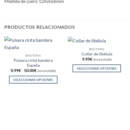
Medida de cuero 12mmx6mm
PRODUCTOS RELACIONADOS
BISUTERIA
Collar de libélula
BISUTERIA
9.99
€
(Iva excluído)
Pulsera cinta bandera
España
SELECCIONAR OPCIONES
Rango
0.99
€
-
50.00
€
(Iva excluído)
de
Este
precios:
SELECCIONAR OPCIONES
producto
desde
0.99€
Este
tiene
hasta
producto
50.00€
múltiples
tiene
variantes.
múltiples
Las
variantes.
opciones
Las
se
opciones
pueden
se
elegir