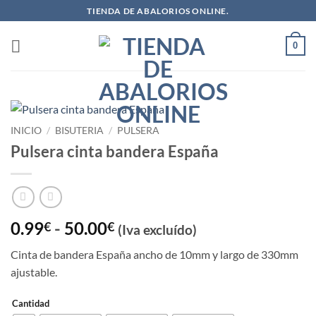
Saltar
TIENDA DE ABALORIOS ONLINE.
al
contenido
0
INICIO
/
BISUTERIA
/
PULSERA
Pulsera cinta bandera España
Rango
0.99
-
50.00
€
€
(Iva excluído)
de
Cinta de bandera España ancho de 10mm y largo de 330mm
precios:
ajustable.
desde
0.99€
Cantidad
hasta