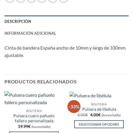
DESCRIPCIÓN
INFORMACIÓN ADICIONAL
Cinta de bandera España ancho de 10mm y largo de 330mm
ajustable.
PRODUCTOS RELACIONADOS
BISUTERIA
-33%
Pulsera de libélula
BISUTERIA
El
El
6.00
€
4.00
€
(Iva excluído)
Pulsera cuero pañuelo
precio
precio
fallero personalizada
original
actual
SELECCIONAR OPCIONES
era:
es:
19.99
€
(Iva excluído)
6.00€.
4.00€.
Este