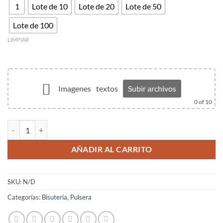
1
Lote de 10
Lote de 20
Lote de 50
50.00€
Lote de 100
LIMPIAR
Imagenes
textos
Subir archivos
0
of 10
Pulsera cinta bandera España cantidad
AÑADIR AL CARRITO
SKU:
N/D
Categorías:
Bisuteria
,
Pulsera