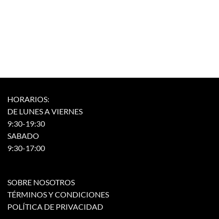
Las
opciones
opciones
se
se
pueden
pueden
elegir
elegir
en
en
la
la
página
página
de
de
producto
HORARIOS:
producto
DE LUNES A VIERNES
9:30-19:30
SABADO
9:30-17:00
SOBRE NOSOTROS
TÉRMINOS Y CONDICIONES
POLÍTICA DE PRIVACIDAD