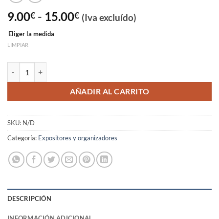
Rango
9.00
-
15.00
€
€
(Iva excluído)
de
Eliger la medida
precios:
LIMPIAR
desde
9.00€
Expositor de collar blanco polipiel medidas S-M-L cantidad
hasta
15.00€
AÑADIR AL CARRITO
SKU:
N/D
Categoría:
Expositores y organizadores
DESCRIPCIÓN
INFORMACIÓN ADICIONAL