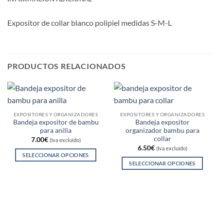
Expositor de collar blanco polipiel medidas S-M-L
PRODUCTOS RELACIONADOS
EXPOSITORES Y ORGANIZADORES
EXPOSITORES Y ORGANIZADORES
Bandeja expositor de bambu
Bandeja expositor
para anilla
organizador bambu para
collar
7.00
€
(Iva excluído)
6.50
€
(Iva excluído)
SELECCIONAR OPCIONES
SELECCIONAR OPCIONES
Este
Este
producto
producto
tiene
tiene
múltiples
múltiples
variantes.
variantes.
Las