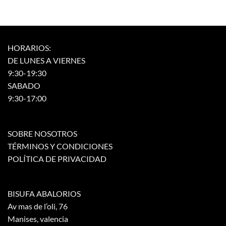
múltiples
variantes.
variantes.
Las
Las
opciones
opciones
se
HORARIOS:
se
pueden
DE LUNES A VIERNES
pueden
elegir
elegir
9:30-19:30
en
en
la
SABADO
la
página
9:30-17:00
página
de
de
producto
producto
SOBRE NOSOTROS
TÉRMINOS Y CONDICIONES
POLÍTICA DE PRIVACIDAD
BISUFA ABALORIOS
Av mas de l’oli, 76
Manises, valencia