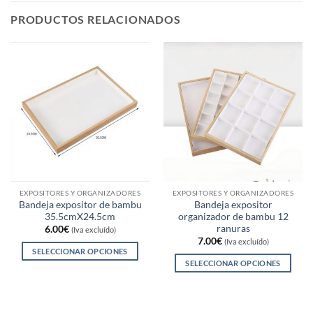
PRODUCTOS RELACIONADOS
EXPOSITORES Y ORGANIZADORES
EXPOSITORES Y ORGANIZADORES
Bandeja expositor de bambu
Bandeja expositor
35.5cmX24.5cm
organizador de bambu 12
ranuras
6.00
€
(Iva excluído)
7.00
€
(Iva excluído)
SELECCIONAR OPCIONES
SELECCIONAR OPCIONES
Este
Este
producto
producto
tiene
tiene
múltiples