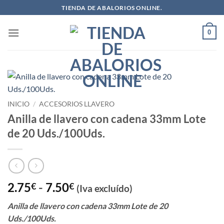
Saltar
TIENDA DE ABALORIOS ONLINE.
al
contenido
0
INICIO
/
ACCESORIOS LLAVERO
Anilla de llavero con cadena 33mm Lote
de 20 Uds./100Uds.
Rango
2.75
-
7.50
€
€
(Iva excluído)
de
Anilla de llavero con cadena 33mm Lote de 20
precios:
Uds./100Uds.
desde