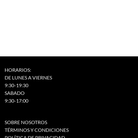
tiene
tiene
múltiples
múltiples
variantes.
variantes.
Las
Las
opciones
opciones
se
se
pueden
pueden
elegir
elegir
en
en
la
la
página
página
HORARIOS:
de
de
DE LUNES A VIERNES
producto
producto
9:30-19:30
SABADO
9:30-17:00
SOBRE NOSOTROS
TÉRMINOS Y CONDICIONES
POLÍTICA DE PRIVACIDAD