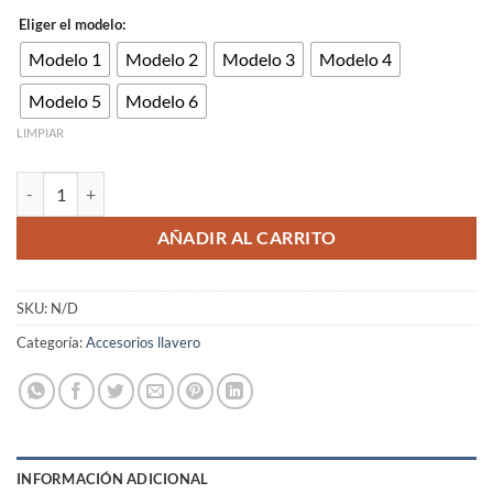
Eliger el modelo:
Modelo 1
Modelo 2
Modelo 3
Modelo 4
Modelo 5
Modelo 6
LIMPIAR
Anilla de llavero con cadena 33mm Lote de 20 Uds./100Uds. cantidad
AÑADIR AL CARRITO
SKU:
N/D
Categoría:
Accesorios llavero
INFORMACIÓN ADICIONAL