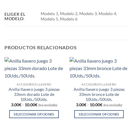
Modelo 1, Modelo 2, Modelo 3, Modelo 4,
ELIGER EL
MODELO:
Modelo 5, Modelo 6
PRODUCTOS RELACIONADOS
ACCESORIOS LLAVERO
ACCESORIOS LLAVERO
Anilla llavero juego 3 piezas
Anilla llavero juego 3 piezas
33mm dorado Lote de
33mm bronce Lote de
10Uds./50Uds.
10Uds./50Uds.
Rango
Rango
3.00
€
-
10.00
€
3.00
€
-
10.00
€
(Iva excluído)
(Iva excluído)
de
de
precios:
precios:
SELECCIONAR OPCIONES
SELECCIONAR OPCIONES
desde
desde
3.00€
3.00€
Este
Este
hasta
hasta
producto
producto
10.00€
10.00€