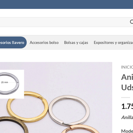
sorios llavero
Accesorios bolso
Bolsas y cajas
Expositores y organiz
INICI
Ani
Ud
1.7
Anill
Mode