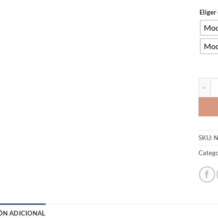
Eliger
Mod
Mod
Anilla
SKU:
N
Catego
ÓN ADICIONAL