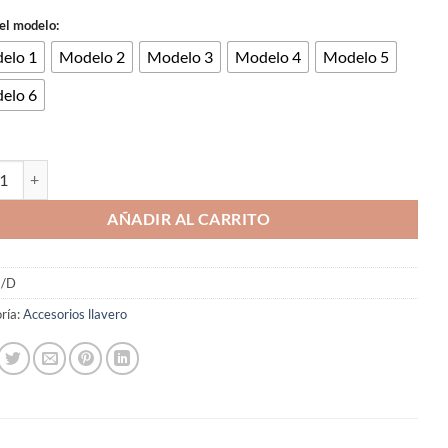
 el modelo:
elo 1
Modelo 2
Modelo 3
Modelo 4
Modelo 5
elo 6
 de llavero 25mm Lote de 20 Uds./100Uds. cantidad
AÑADIR AL CARRITO
/D
ría:
Accesorios llavero