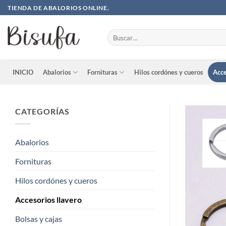
Saltar
TIENDA DE ABALORIOS ONLINE.
al
contenido
Buscar
por:
INICIO
Abalorios
Fornituras
Hilos cordónes y cueros
Acce
CATEGORÍAS
Abalorios
Fornituras
Hilos cordónes y cueros
Accesorios llavero
Bolsas y cajas