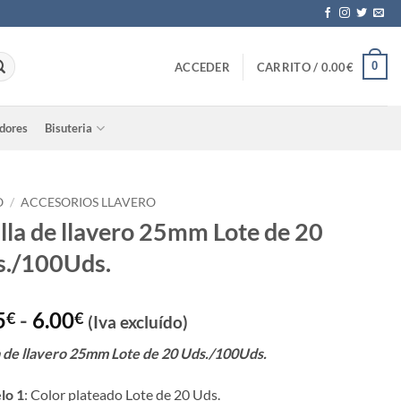
0
ACCEDER
CARRITO /
0.00
€
adores
Bisuteria
O
/
ACCESORIOS LLAVERO
lla de llavero 25mm Lote de 20
s./100Uds.
Rango
5
-
6.00
€
€
(Iva excluído)
de
a de llavero 25mm Lote de 20 Uds./100Uds.
precios:
desde
lo 1
: Color plateado Lote de 20 Uds.