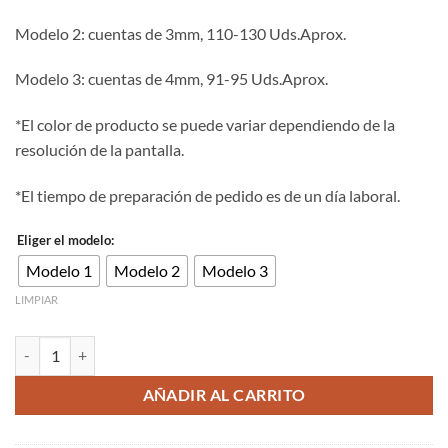
hasta
Modelo 2: cuentas de 3mm, 110-130 Uds.Aprox.
4.00€
Modelo 3: cuentas de 4mm, 91-95 Uds.Aprox.
*El color de producto se puede variar dependiendo de la
resolución de la pantalla.
*El tiempo de preparación de pedido es de un día laboral.
Eliger el modelo:
Modelo 1
Modelo 2
Modelo 3
LIMPIAR
Cuenta de piedra natural facetada unakite de 2/3/4mm cantidad
AÑADIR AL CARRITO