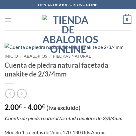
Saltar
TIENDA DE ABALORIOS ONLINE.
al
contenido
0
INICIO
/
ABALORIOS
/
PIEDRAS NATURAL
Cuenta de piedra natural facetada
unakite de 2/3/4mm
Rango
2.00
-
4.00
€
€
(Iva excluído)
de
Cuenta de piedra natural facetada unakite de 2/3/4mm
precios:
desde
Modelo 1: cuentas de 2mm, 170-180 Uds.Aprox.
2.00€