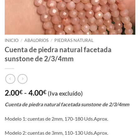
INICIO
/
ABALORIOS
/
PIEDRAS NATURAL
Cuenta de piedra natural facetada
sunstone de 2/3/4mm
Rango
2.00
-
4.00
€
€
(Iva excluído)
de
Cuenta de piedra natural facetada sunstone de 2/3/4mm
precios:
desde
Modelo 1: cuentas de 2mm, 170-180 Uds.Aprox.
2.00€
hasta
Modelo 2: cuentas de 3mm, 110-130 Uds.Aprox.
4.00€