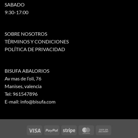
en
SABADO
la
9:30-17:00
página
de
producto
SOBRE NOSOTROS
TÉRMINOS Y CONDICIONES
POLÍTICA DE PRIVACIDAD
BISUFA ABALORIOS
Av mas de l’oli, 76
Manises, valencia
Tel: 961547896
E-mail: info@bisufa.com
Visa
PayPal
Stripe
MasterCard
Cash
On