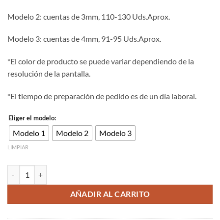
hasta
Modelo 2: cuentas de 3mm, 110-130 Uds.Aprox.
4.00€
Modelo 3: cuentas de 4mm, 91-95 Uds.Aprox.
*El color de producto se puede variar dependiendo de la
resolución de la pantalla.
*El tiempo de preparación de pedido es de un día laboral.
Eliger el modelo:
Modelo 1
Modelo 2
Modelo 3
LIMPIAR
Cuenta de piedra natural facetada sapphire de 2/3/4mm cantidad
AÑADIR AL CARRITO