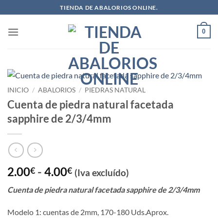
Saltar
TIENDA DE ABALORIOS ONLINE.
al
contenido
0
INICIO
/
ABALORIOS
/
PIEDRAS NATURAL
Cuenta de piedra natural facetada
sapphire de 2/3/4mm
Rango
2.00
-
4.00
€
€
(Iva excluído)
de
Cuenta de piedra natural facetada sapphire de 2/3/4mm
precios:
desde
Modelo 1: cuentas de 2mm, 170-180 Uds.Aprox.
2.00€