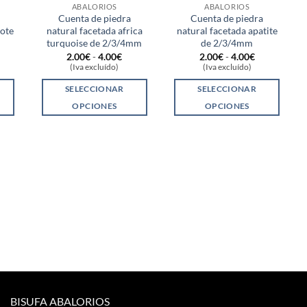
ABALORIOS
ABALORIOS
Cuenta de piedra
Cuenta de piedra
dote
natural facetada africa
natural facetada apatite
turquoise de 2/3/4mm
de 2/3/4mm
ngo
Rango
Rango
2.00
€
-
4.00
€
2.00
€
-
4.00
€
de
de
(Iva excluído)
(Iva excluído)
ecios:
precios:
precios:
sde
desde
desde
SELECCIONAR
SELECCIONAR
00€
2.00€
2.00€
sta
hasta
hasta
OPCIONES
OPCIONES
00€
4.00€
4.00€
Este
Este
o
producto
producto
tiene
tiene
s
múltiples
múltiples
.
variantes.
variantes.
Las
Las
opciones
opciones
se
se
pueden
pueden
elegir
elegir
en
en
la
la
BISUFA ABALORIOS