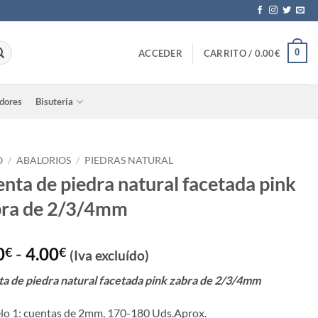
0
ACCEDER
CARRITO /
0.00
€
adores
Bisuteria
O
/
ABALORIOS
/
PIEDRAS NATURAL
nta de piedra natural facetada pink
bra de 2/3/4mm
Rango
0
-
4.00
€
€
(Iva excluído)
de
a de piedra natural facetada pink zabra de 2/3/4mm
precios:
desde
o 1: cuentas de 2mm, 170-180 Uds.Aprox.