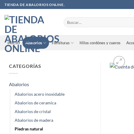
Saltar
TIENDA DE ABALORIOS ONLINE.
al
contenido
Buscar
por:
INICIO
Abalorios
Fornituras
Hilos cordónes y cueros
Acce
CATEGORÍAS
Abalorios
Abalorios acero inoxidable
Abalorios de ceramica
Abalorios de cristal
Abalorios de madera
Piedras natural