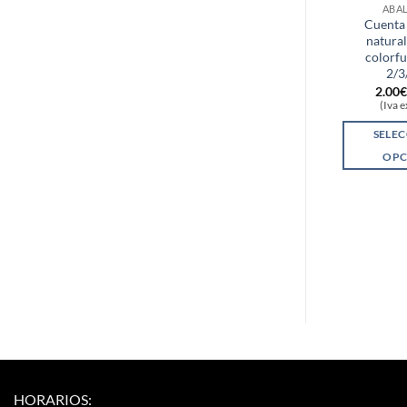
ABA
Cuenta 
natural
colorfu
2/
2.00
(Iva 
SELE
OPC
HORARIOS: