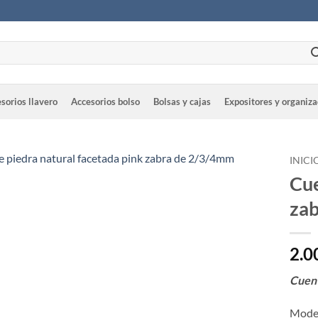
sorios llavero
Accesorios bolso
Bolsas y cajas
Expositores y organiz
INICI
Cue
za
2.0
Cuent
Model