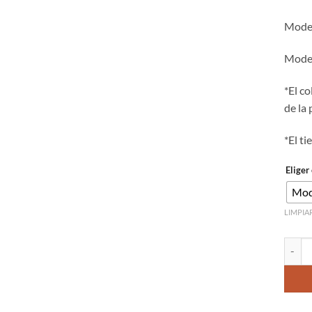
Model
Model
*El c
de la 
*El t
Eliger
Mod
LIMPIA
Cuenta