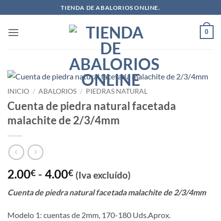
Saltar
TIENDA DE ABALORIOS ONLINE.
al
contenido
0
INICIO
/
ABALORIOS
/
PIEDRAS NATURAL
Cuenta de piedra natural facetada
malachite de 2/3/4mm
Rango
2.00
-
4.00
€
€
(Iva excluído)
de
Cuenta de piedra natural facetada malachite de 2/3/4mm
precios:
desde
Modelo 1: cuentas de 2mm, 170-180 Uds.Aprox.
2.00€