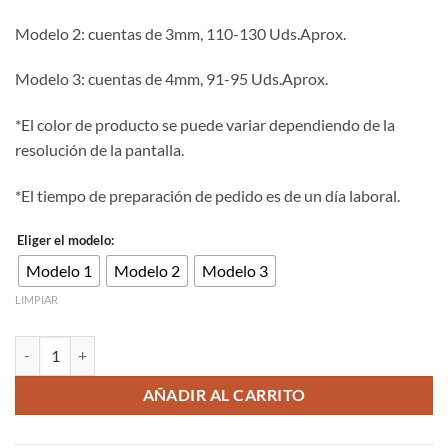
hasta
Modelo 2: cuentas de 3mm, 110-130 Uds.Aprox.
4.00€
Modelo 3: cuentas de 4mm, 91-95 Uds.Aprox.
*El color de producto se puede variar dependiendo de la
resolución de la pantalla.
*El tiempo de preparación de pedido es de un día laboral.
Eliger el modelo:
Modelo 1
Modelo 2
Modelo 3
LIMPIAR
Cuenta de piedra natural facetada malachite de 2/3/4mm cantidad
AÑADIR AL CARRITO