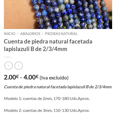
INICIO
/
ABALORIOS
/
PIEDRAS NATURAL
Cuenta de piedra natural facetada
lapislazuli B de 2/3/4mm
Rango
2.00
-
4.00
€
€
(Iva excluído)
de
Cuenta de piedra natural facetada lapislazuli B de 2/3/4mm
precios:
desde
Modelo 1: cuentas de 2mm, 170-180 Uds.Aprox.
2.00€
hasta
Modelo 2: cuentas de 3mm, 110-130 Uds.Aprox.
4.00€