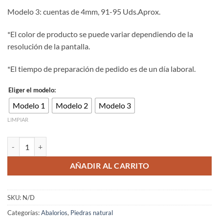
Modelo 3: cuentas de 4mm, 91-95 Uds.Aprox.
*El color de producto se puede variar dependiendo de la
resolución de la pantalla.
*El tiempo de preparación de pedido es de un día laboral.
Eliger el modelo:
Modelo 1
Modelo 2
Modelo 3
LIMPIAR
Cuenta de piedra natural facetada lapislazuli B de 2/3/4mm cantidad
AÑADIR AL CARRITO
SKU:
N/D
Categorías:
Abalorios
,
Piedras natural