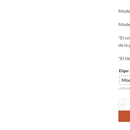
Model
Model
*El c
de la 
*El t
Eliger
Mod
LIMPIA
Cuenta