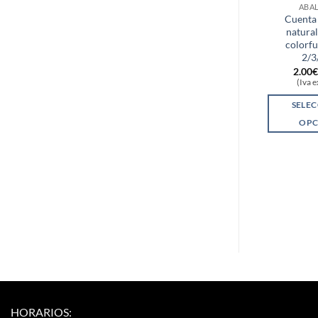
ABA
Cuenta 
natural
colorfu
2/
2.00
(Iva 
SELE
OPC
HORARIOS: