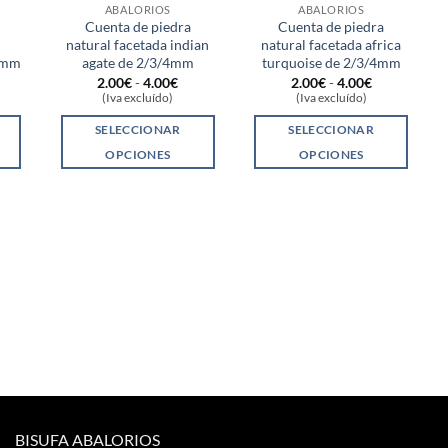
ABALORIOS
ABALORIOS
Cuenta de piedra
Cuenta de piedra
natural facetada indian
natural facetada africa
4mm
agate de 2/3/4mm
turquoise de 2/3/4mm
ngo
Rango
Rango
2.00
€
-
4.00
€
2.00
€
-
4.00
€
de
de
(Iva excluído)
(Iva excluído)
ecios:
precios:
precios:
sde
desde
desde
SELECCIONAR
SELECCIONAR
00€
2.00€
2.00€
sta
hasta
hasta
OPCIONES
OPCIONES
00€
4.00€
4.00€
Este
Este
o
producto
producto
tiene
tiene
s
múltiples
múltiples
.
variantes.
variantes.
Las
Las
opciones
opciones
se
se
pueden
pueden
elegir
elegir
en
en
la
la
BISUFA ABALORIOS