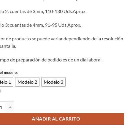
2.00€
hasta
o 2: cuentas de 3mm, 110-130 Uds.Aprox.
4.00€
o 3: cuentas de 4mm, 91-95 Uds.Aprox.
olor de producto se puede variar dependiendo de la resolución
pantalla.
iempo de preparación de pedido es de un día laboral.
 el modelo:
elo 1
Modelo 2
Modelo 3
R
 de piedra natural facetada labradorite de 2/3/4mm cantidad
AÑADIR AL CARRITO