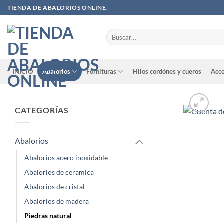
Saltar
TIENDA DE ABALORIOS ONLINE.
al
contenido
Buscar
por:
INICIO
Abalorios
Fornituras
Hilos cordónes y cueros
Acce
CATEGORÍAS
Abalorios
Abalorios acero inoxidable
Abalorios de ceramica
Abalorios de cristal
Abalorios de madera
Piedras natural