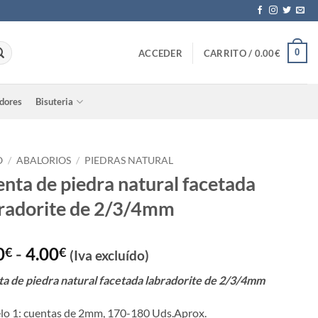
0
ACCEDER
CARRITO /
0.00
€
adores
Bisuteria
O
/
ABALORIOS
/
PIEDRAS NATURAL
nta de piedra natural facetada
radorite de 2/3/4mm
Rango
0
-
4.00
€
€
(Iva excluído)
de
a de piedra natural facetada labradorite de 2/3/4mm
precios:
desde
o 1: cuentas de 2mm, 170-180 Uds.Aprox.