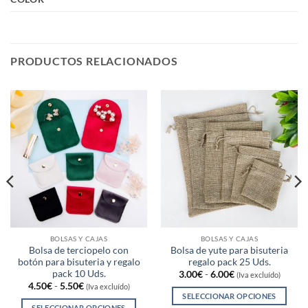
PRODUCTOS RELACIONADOS
BOLSAS Y CAJAS
BOLSAS Y CAJAS
Bolsa de terciopelo con
Bolsa de yute para bisuteria
botón para bisuteria y regalo
regalo pack 25 Uds.
pack 10 Uds.
Rango
3.00
€
-
6.00
€
(Iva excluído)
de
Rango
4.50
€
-
5.50
€
(Iva excluído)
precios:
de
SELECCIONAR OPCIONES
desde
precios:
SELECCIONAR OPCIONES