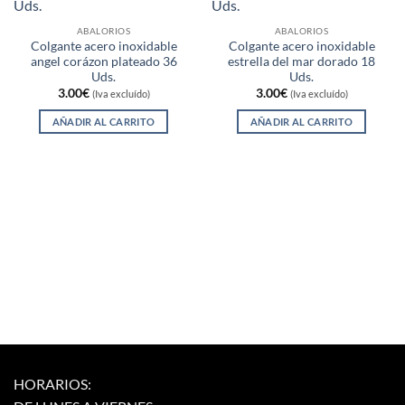
ABALORIOS
ABALORIOS
Colgante acero inoxidable
Colgante acero inoxidable
angel corázon plateado 36
estrella del mar dorado 18
Uds.
Uds.
3.00
€
3.00
€
(Iva excluído)
(Iva excluído)
AÑADIR AL CARRITO
AÑADIR AL CARRITO
HORARIOS: