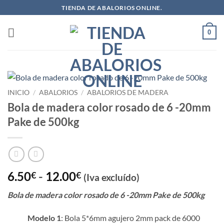
Saltar
TIENDA DE ABALORIOS ONLINE.
al
contenido
0
INICIO
/
ABALORIOS
/
ABALORIOS DE MADERA
Bola de madera color rosado de 6 -20mm
Pake de 500kg
Rango
6.50
-
12.00
€
€
(Iva excluído)
de
Bola de madera color rosado de 6 -20mm Pake de 500kg
precios:
desde
Modelo 1
: Bola 5*6mm agujero 2mm pack de 6000
6.50€