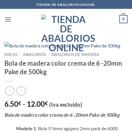
Saltar
TIENDA DE ABALORIOS ONLINE.
al
contenido
0
INICIO
/
ABALORIOS
/
ABALORIOS DE MADERA
Bola de madera color crema de 6 -20mm
Pake de 500kg
Rango
6.50
-
12.00
€
€
(Iva excluído)
de
Bola de madera color crema de 6 -20mm Pake de 500kg
precios:
desde
Modelo 1
: Bola 5*6mm agujero 2mm pack de 6000
6.50€