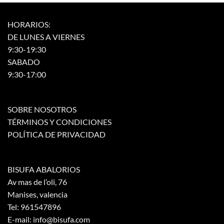
la
la
página
página
HORARIOS:
de
de
DE LUNES A VIERNES
producto
producto
9:30-19:30
SABADO
9:30-17:00
SOBRE NOSOTROS
TÉRMINOS Y CONDICIONES
POLÍTICA DE PRIVACIDAD
BISUFA ABALORIOS
Av mas de l’oli, 76
Manises, valencia
Tel: 961547896
E-mail: info@bisufa.com