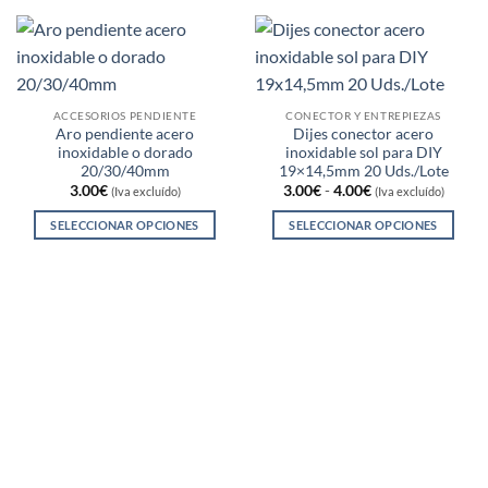
ACCESORIOS PENDIENTE
CONECTOR Y ENTREPIEZAS
Aro pendiente acero
Dijes conector acero
inoxidable o dorado
inoxidable sol para DIY
20/30/40mm
19×14,5mm 20 Uds./Lote
Rango
3.00
€
3.00
€
-
4.00
€
(Iva excluído)
(Iva excluído)
de
precios:
SELECCIONAR OPCIONES
SELECCIONAR OPCIONES
desde
3.00€
Este
Este
hasta
producto
producto
4.00€
tiene
tiene
múltiples
múltiples
variantes.
variantes.
Las
Las
opciones
opciones
se
se
pueden
pueden
elegir
elegir
en
en