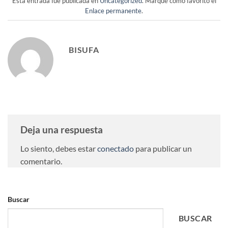
Esta entrada fue publicada en
Uncategorized
. Marque como favorito el
Enlace permanente
.
BISUFA
Deja una respuesta
Lo siento, debes estar
conectado
para publicar un
comentario.
Buscar
BUSCAR